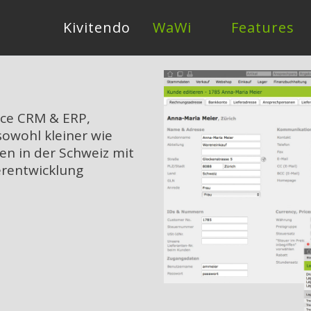
Kivitendo
WaWi
Features
urce CRM & ERP,
sowohl kleiner wie
en in der Schweiz mit
erentwicklung