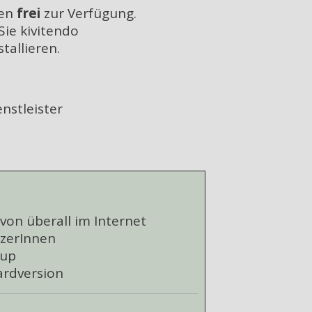
hen
frei
zur Verfügung.
ie kivitendo
tallieren.
nstleister
o von überall im Internet
tzerInnen
kup
ardversion