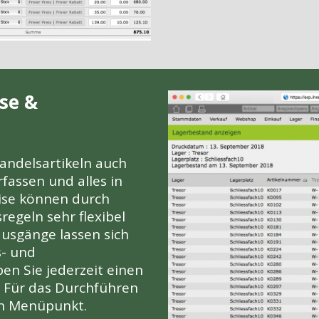
se &
Handelsartikeln auch
fassen und alles in
eise können durch
sregeln sehr flexibel
ausgänge lassen sich
s- und
en Sie jederzeit einen
. Für das Durchführen
en Menüpunkt.